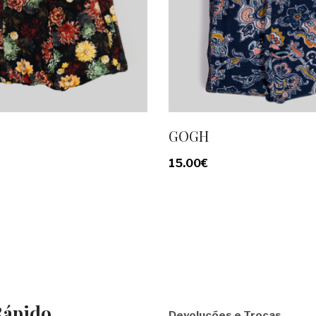
GOGH
15.00
€
ápido
Devoluções e Trocas