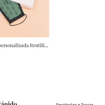
Máscara personalizada Reutilizável Homologada
ápido
Devoluções e Trocas