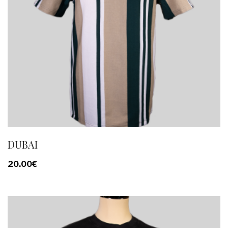
DUBAI
20.00
€